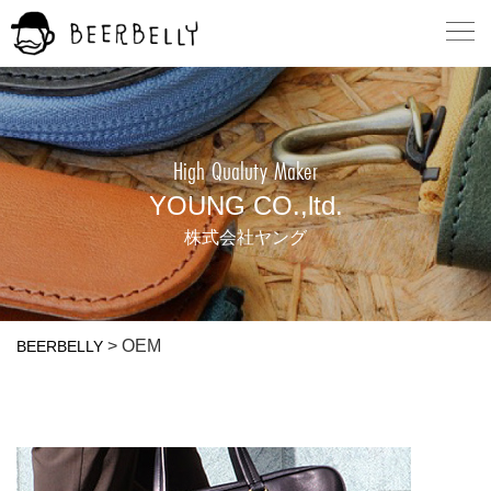
High Qualuty Maker
YOUNG CO.,ltd.
株式会社ヤング
>
OEM
BEERBELLY