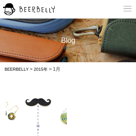
Blog
>
>
1月
BEERBELLY
2015年