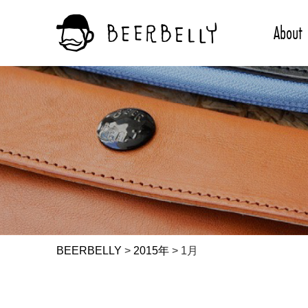
About
BEERBELLY
>
2015年
>
1月