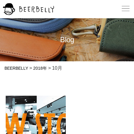
Blog
>
>
10月
BEERBELLY
2018年