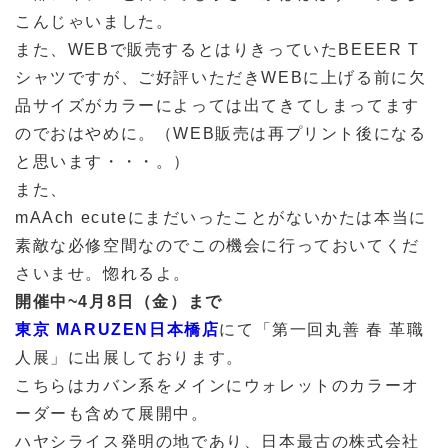
こんじゃいました。
また、WEBで販売するとはりきっていたBEEER T
シャツですが、ご好評いただきWEBに上げる前に欠
品サイズがカラーによっては出てきてしまってます
のでおはやめに。（WEB販売は再プリント後になる
と思います・・・。）
また、
mAAch ecuteにまだいったことがないかたは本当に
素敵な必修空間なのでこの機会に行っておいてくだ
さいませ。惚れるよ。
開催中~4月8日（金）まで
東京 MARUZEN日本橋店
にて「第一回丸善 春 革職
人展」に出展しております。
こちらはカバン系をメインにウォレットのカラーオ
ーダーも含めて展開中。
ハヤシライス発明の地であり、日本最古の株式会社