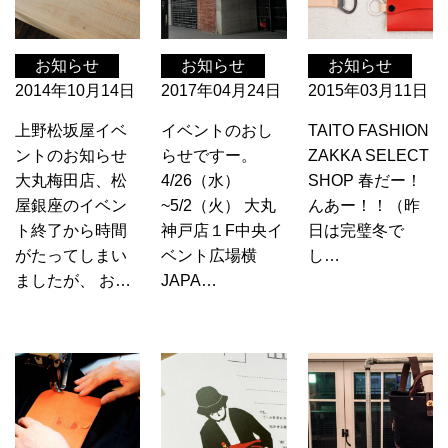
お知らせ
お知らせ
お知らせ
2014年10月14日
2017年04月24日
2015年03月11日
上野松坂屋イベ
イベントのおし
TAITO FASHION
ントのお知らせ
らせですー。
ZAKKA SELECT
大丸梅田店、松
4/26（水）
SHOP 春だー！
屋銀座のイベン
~5/2（火） 大丸
んあー！！（昨
ト終了から時間
神戸店１F中央イ
日は完璧冬で
がたってしまい
ベント広場横
し…
ましたが、 お…
JAPA…