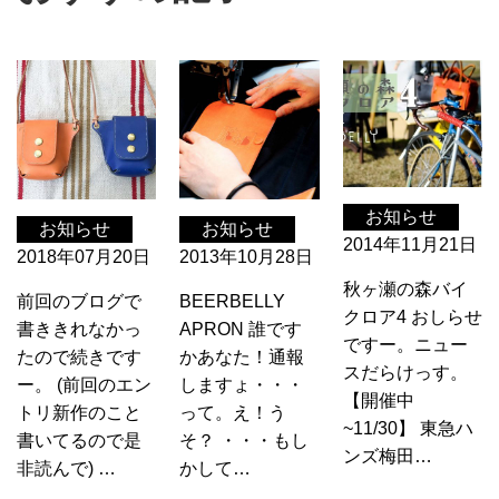
お知らせ
お知らせ
お知らせ
2014年11月21日
2018年07月20日
2013年10月28日
秋ヶ瀬の森バイ
前回のブログで
BEERBELLY
クロア4 おしらせ
書ききれなかっ
APRON 誰です
ですー。ニュー
たので続きです
かあなた！通報
スだらけっす。
ー。 (前回のエン
しますょ・・・
【開催中
トリ新作のこと
って。え！う
~11/30】 東急ハ
書いてるので是
そ？ ・・・もし
ンズ梅田…
非読んで) …
かして…