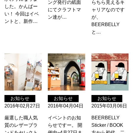
ング発行の紙面
らちら見えるキ
した。かんぱー
にてクラフトマ
ャリアなのです
い！ 今回はイベ
ン達が…
が、
ントと、新作…
BEERBELLY
と…
お知らせ
お知らせ
お知らせ
2016年02月27日
2016年04月04日
2015年03月06日
厳選した職人気
イベントのお知
BEERBELLY
質のレザーブラ
らせですー。 開
Sticker / BOOK
ンドをセレクト
催中~4月27日ま
左から初代、二