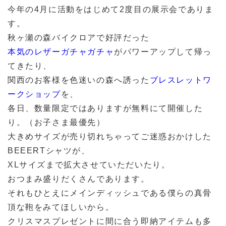
今年の4月に活動をはじめて2度目の展示会でありま
す。
秋ヶ瀬の森バイクロアで好評だった
本気のレザーガチャガチャ
がパワーアップして帰っ
てきたり、
関西のお客様を色迷いの森へ誘った
ブレスレットワ
ークショップ
を、
各日、数量限定ではありますが無料にて開催した
り。（お子さま最優先）
大きめサイズが売り切れちゃってご迷惑おかけした
BEEERTシャツが、
XLサイズまで拡大させていただいたり。
おつまみ盛りだくさんであります。
それもひとえにメインディッシュである僕らの真骨
頂な鞄をみてほしいから。
クリスマスプレゼントに間に合う即納アイテムも多