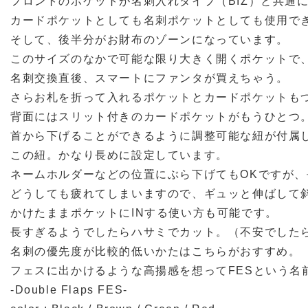
フロントのポケットが名刺入れタイプ（BIZ）と共通
カードポケットとしても名刺ポケットとしても使用で
そして、後半分がお財布のゾーンになっています。
このサイズのなかで可能な限り大きく開くポケットで
名刺交換直後、スマートにファンタが買えちゃう。
さらお札を折って入れるポケットとカードポケットも
背面にはスリット付きのカードポケットがもうひとつ
首から下げることができるように調整可能な紐が付属
この紐。かなり長めに設定しています。
ネームホルダーなどの位置にぶら下げてもOKですが
どうしても疲れてしまいますので、ギュッと伸ばして
かけたままポケットにINする使い方も可能です。
長すぎるようでしたらハサミでカット。（不安でした
名刺の優先度が比較的低いかたはこちらがおすすめ。
フェスに出かけるような高揚感を想ってFESという名
-Double Flaps FES-