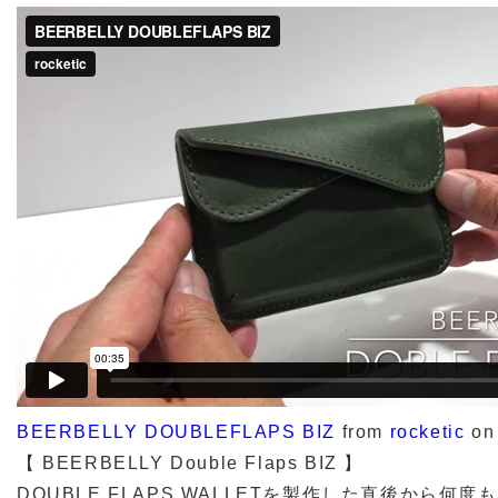
BEERBELLY DOUBLEFLAPS BIZ
from
rocketic
o
【 BEERBELLY Double Flaps BIZ 】
DOUBLE FLAPS WALLETを製作した直後から何