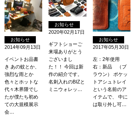
お知らせ
2020年02月17日
お知らせ
お知らせ
ギフトショーご
2014年09月13日
2017年05月30日
来場ありがとう
ございまし
イベントお品書
左：2年使用
た！！ 今回は新
き あの蚊とか、
右：新品 （ブ
作の紹介です。
強烈な雨とか
ラウン） ポケッ
名刺入れのBIZと
色々とホットな
トアシュトレイ
ミニウォレッ…
代々木界隈でし
という名前のア
たが僕たち初め
イテムで、 中に
ての大規模展示
は取り外し可…
会…