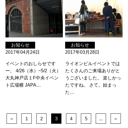
お知らせ
お知らせ
2017年04月24日
2017年03月28日
イベントのおしらせです
ライオンビルイベントでは
ー。 4/26（水）~5/2（火）
たくさんのご来場ありがと
大丸神戸店１F中央イベン
うございました。 楽しかっ
ト広場横 JAPA…
たですね。 さて。始まっ
た…
＜
1
2
3
4
5
...
＞